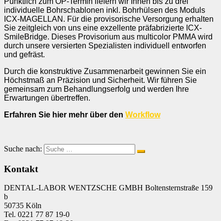
Pünktlich zum OP-Termin liefern wir Ihnen bis zu drei
individuelle Bohrschablonen inkl. Bohrhülsen des Moduls
ICX-MAGELLAN. Für die provisorische Versorgung erhalten
Sie zeitgleich von uns eine exzellente präfabrizierte ICX-
SmileBridge. Dieses Provisorium aus multicolor PMMA wird
durch unsere versierten Spezialisten individuell entworfen
und gefräst.
Durch die konstruktive Zusammenarbeit gewinnen Sie ein
Höchstmaß an Präzision und Sicherheit. Wir führen Sie
gemeinsam zum Behandlungserfolg und werden Ihre
Erwartungen übertreffen.
Erfahren Sie hier mehr über den
Workflow
Suche nach:
Kontakt
DENTAL-LABOR WENTZSCHE GMBH Boltensternstraße 159
b
50735 Köln
Tel. 0221 77 87 19-0