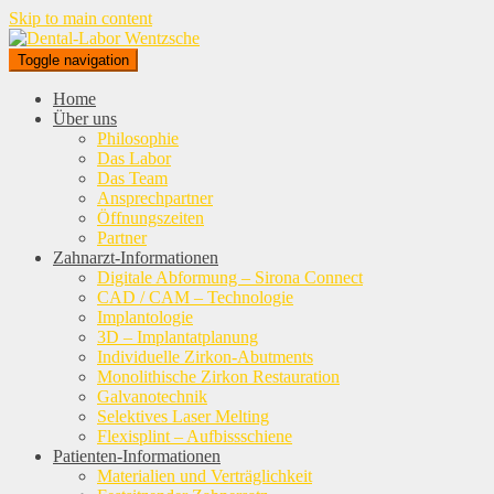
Skip to main content
Toggle navigation
Home
Über uns
Philosophie
Das Labor
Das Team
Ansprechpartner
Öffnungszeiten
Partner
Zahnarzt-Informationen
Digitale Abformung – Sirona Connect
CAD / CAM – Technologie
Implantologie
3D – Implantatplanung
Individuelle Zirkon-Abutments
Monolithische Zirkon Restauration
Galvanotechnik
Selektives Laser Melting
Flexisplint – Aufbissschiene
Patienten-Informationen
Materialien und Verträglichkeit