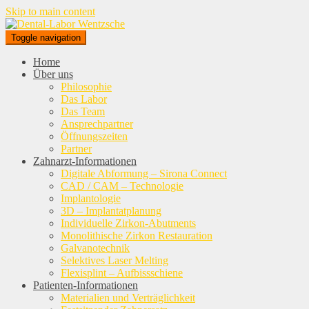
Skip to main content
Toggle navigation
Home
Über uns
Philosophie
Das Labor
Das Team
Ansprechpartner
Öffnungszeiten
Partner
Zahnarzt-Informationen
Digitale Abformung – Sirona Connect
CAD / CAM – Technologie
Implantologie
3D – Implantatplanung
Individuelle Zirkon-Abutments
Monolithische Zirkon Restauration
Galvanotechnik
Selektives Laser Melting
Flexisplint – Aufbissschiene
Patienten-Informationen
Materialien und Verträglichkeit