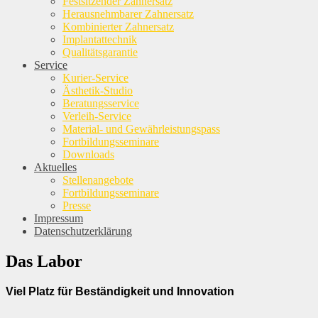
Festsitzender Zahnersatz
Herausnehmbarer Zahnersatz
Kombinierter Zahnersatz
Implantattechnik
Qualitätsgarantie
Service
Kurier-Service
Ästhetik-Studio
Beratungsservice
Verleih-Service
Material- und Gewährleistungspass
Fortbildungsseminare
Downloads
Aktuelles
Stellenangebote
Fortbildungsseminare
Presse
Impressum
Datenschutzerklärung
Das Labor
Viel Platz für Beständigkeit und Innovation