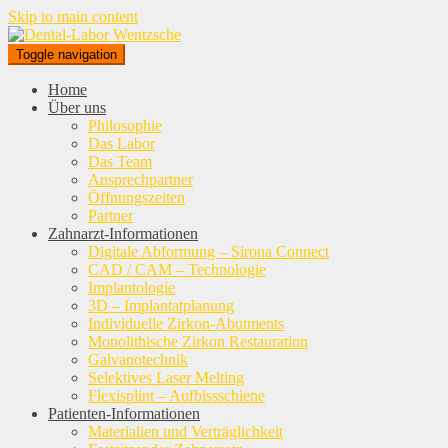
Skip to main content
Toggle navigation
Home
Über uns
Philosophie
Das Labor
Das Team
Ansprechpartner
Öffnungszeiten
Partner
Zahnarzt-Informationen
Digitale Abformung – Sirona Connect
CAD / CAM – Technologie
Implantologie
3D – Implantatplanung
Individuelle Zirkon-Abutments
Monolithische Zirkon Restauration
Galvanotechnik
Selektives Laser Melting
Flexisplint – Aufbissschiene
Patienten-Informationen
Materialien und Verträglichkeit